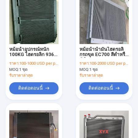
หม้อน้ำอุปกรณ์หนัก
หม้อน้ำน้ำมันไฮดรอลิ
100KG ไฮดรอลิก 936D
กรถขุด EC700 สีดำหรือ
Liugong Excavator
สีเงิน
ราคา:
100-1000 USD per piece
ราคา:
100-2000 USD per piece
Parts
MOQ:
1 ชุด
MOQ:
1 ชุด
รับราคาล่าสุด
รับราคาล่าสุด
ติดต่อตอนนี้
ติดต่อตอนนี้
บ้าน
ผลิตภัณฑ์
เกี่ยวกับเรา