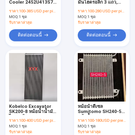
Cooler 2452U413S7
มันไฮดรอลิก 3 แถว,
หม้อน้ำรถบรรทุกหนัก
2452U38758 Kobelco
Komatsu PC75UU-2
ราคา:
100-385 USD per piece
ราคา:
100-280 USD per piece
Excavator ไฮดรอลิก
22x19 Radiator
MOQ:
หม้อน้ำรถบรรทุกดีเซล
1 ชุด
MOQ:
1 ชุด
รับราคาล่าสุด
รับราคาล่าสุด
อินเตอร์คูลเลอร์รถบรรทุก
ติดต่อตอนนี้
ติดต่อตอนนี้
ถังเชื้อเพลิงรถบรรทุกหนัก
เครื่องกำเนิดหม้อน้ำ
หม้อน้ำรถบัส
Kobelco Excavator
หม้อน้ำดีเซล
SK200-8 หม้อน้ำน้ำมัน
Sumitomo SH240-5,
ไฮดรอลิค ความสูง
หม้อน้ำรถขุดสองแถว
ราคา:
100-400 USD per piece
ราคา:
100-180USD per piece
935mm
MOQ:
1 ชุด
MOQ:
1 ชุด
รับราคาล่าสุด
รับราคาล่าสุด