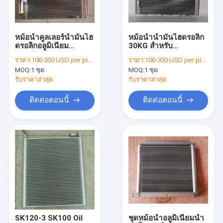
ทัวร์โรงงาน
ควบคุมคุณภาพ
หม้อน้ำคูลเลอร์น้ำมันไฮ
หม้อน้ำน้ำมันไฮดรอลิก
ดรอลิกอลูมิเนียม
30KG สำหรับ
ติดต่อเรา
EX200-1 Excavator
Komatsu PC120-6
ราคา:
100-350 USD per piece
ราคา:
100-350 USD per piece
Hitachi Radiator
Excavator
MOQ:
1 ชุด
MOQ:
1 ชุด
ข่าว
รับราคาล่าสุด
รับราคาล่าสุด
ทุกกรณี
ติดต่อตอนนี้
ติดต่อตอนนี้
Blog
หม้อน้ำรถขุด
หม้อน้ำน้ำมันไฮดรอลิค
หม้อน้ำรถปราบดิน
SK120-3 SK100 Oil
ชุดหม้อน้ำอลูมิเนียมน้ำ