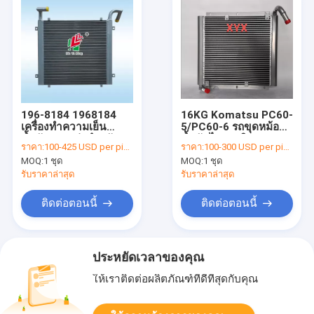
196-8184 1968184
16KG Komatsu PC60-
เครื่องทำความเย็น
5/PC60-6 รถขุดหม้อน้ำ
น้ำมันแบบเก่าสำหรับรถ
น้ำมันไฮดรอลิก
ราคา:
100-425 USD per piece
ราคา:
100-300 USD per piece
ขุด CATER E320C
MOQ:
1 ชุด
MOQ:
1 ชุด
รับราคาล่าสุด
รับราคาล่าสุด
ติดต่อตอนนี้
ติดต่อตอนนี้
ประหยัดเวลาของคุณ
ให้เราติดต่อผลิตภัณฑ์ที่ดีที่สุดกับคุณ