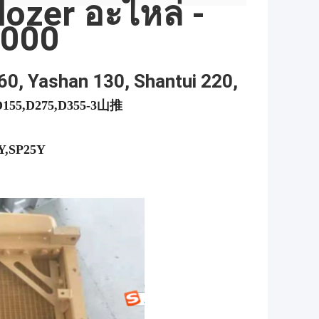
ozer อะไหล่ -
3000
0, Yashan 130, Shantui 220,
D155,D275,D355-3山推
Y,SP25Y