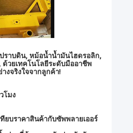
ปราบดิน, หม้อน้ำน้ำมันไฮดรอลิก,
น, ด้วยเทคโนโลยีระดับมืออาชีพ
ย่างจริงใจจากลูกค้า!
่วโมง
เทียบราคาสินค้ากับซัพพลายเออร์